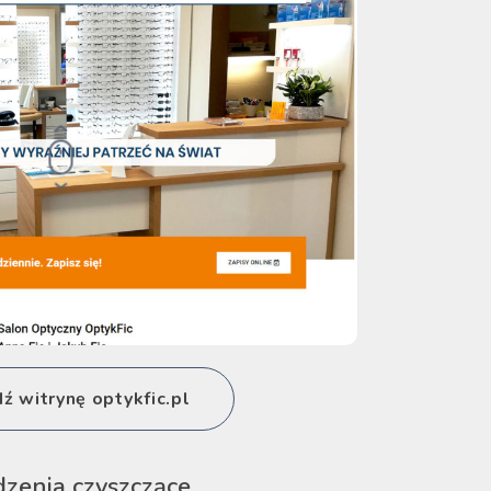
 witrynę optykfic.pl
dzenia czyszczące