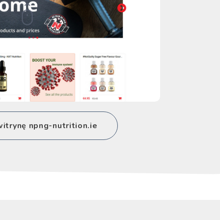
trynę npng-nutrition.ie