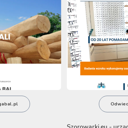
abal.pl
Odwiedź
Szorowarki.eu - urzą