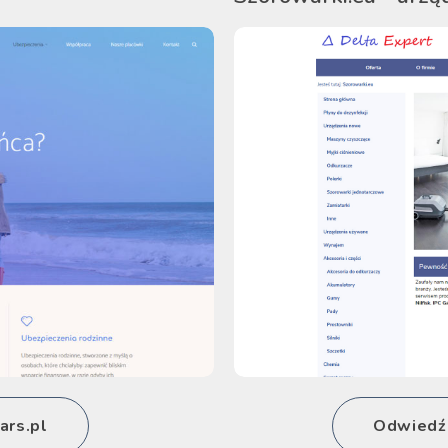
ars.pl
Odwiedź 